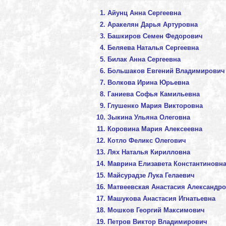
Айунц Анна Сергеевна
Аракелян Дарья Артуровна
Башкиров Семен Федорович
Беляева Наталья Сергеевна
Билак Анна Сергеевна
Большаков Евгений Владимирович
Волкова Ирина Юрьевна
Ганиева Софья Камильевна
Глушенко Мария Викторовна
Зыкина Ульяна Олеговна
Коровина Мария Алексеевна
Котло Феликс Олегович
Лях Наталья Кирилловна
Маврина Елизавета Константиновн
Майсурадзе Лука Гелаевич
Матвеевская Анастасия Александр
Машукова Анастасия Игнатьевна
Мошков Георгий Максимович
Петров Виктор Владимирович