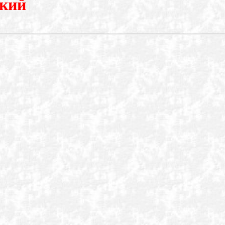
кий
ч