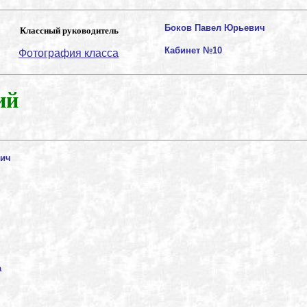
Боков Павел Юрьевич
Классный руководитель
Кабинет №10
Фотография класса
ий
вич
а