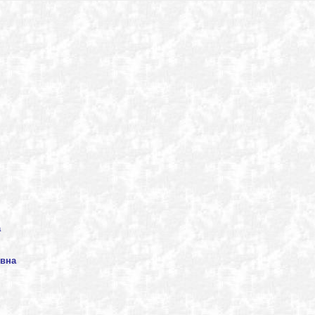
а
овна