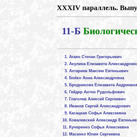
XXXIV параллель. Выпус
11-Б
Биологичес
Агаян Степан Григорьевич
Акулина Елизавета Александровн
Ахтариев Максим Евгеньевич
Бойко Анна Александровна
Бродникова Елизавета Андреевн
Гейдер Антон Рудольфович
Глаголев Алексей Сергеевич
Иванов Сергей Александрович
Касацкая Софья Алексеевна
Ковалевский Александр Евгенье
Кучеренко Софья Алексеевна
Масенко Юлия Сергеевна