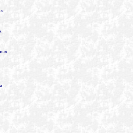
на
а
евна
ч