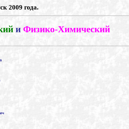
к 2009 года.
кий
и
Физико-Химический
а
а
вич