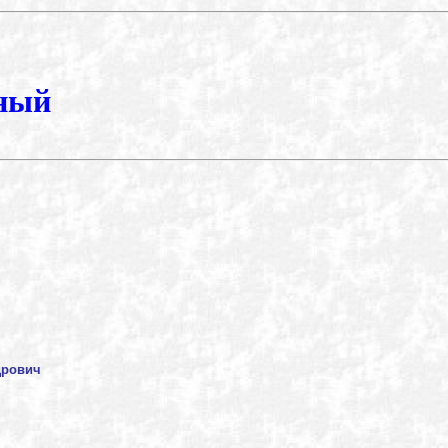
ный
дрович