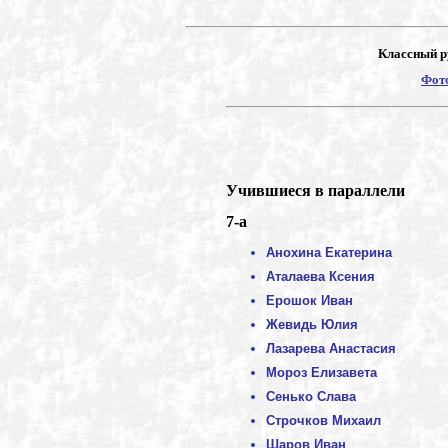
Классный р
Фото
Учившиеся в параллели
7-а
Анохина Екатерина
Аталаева Ксения
Ерошок Иван
Жевидь Юлия
Лазарева Анастасия
Мороз Елизавета
Сенько Слава
Строчков Михаил
Шаров Иван