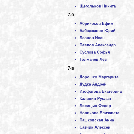
Щегольков Никита
7-б
Абрикосов Ефим
Бабаджанов Юрий
Леонов Иван
Павлов Александр
Суслова Софья
Толмачев Лев
7-в
Дорошко Маргарита
Дудка Андрей
Изофатова Екатерина
Калинин Руслан
Лисицын Федор
Новикова Елизавета
Пашковская Анна
Савчик Алексей