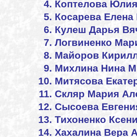
Коптелова Ю
Косарева Елена
Кулеш Дарья Вя
Логвиненко Мар
Майоров Ки
Михлина Н
Митясова Екате
Скляр Мария Ал
Сысоева Евгени
Тихоненко Ксен
Хахалина Вера 