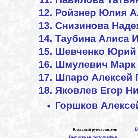
Ройзнер Юлия
Снизинова Наде
Таубина Али
Шевченко Юрий
Шмулевич Ма
Шпаро Алексей 
Яковлев Егор Н
Горшков Алек
Классный руководитель
В
Выпускная фотография