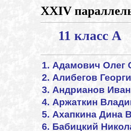
XXIV параллель
11 класс А
Адамович Олег 
Алибегов Георг
Андрианов Иван
Аржаткин Влади
Ахапкина Дина 
Бабицкий Ник