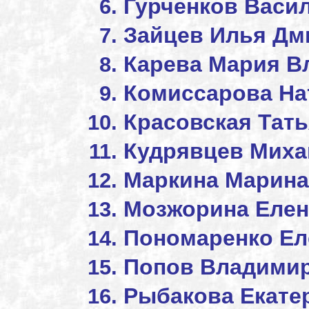
Гурченков Васи
Зайцев Илья Дм
Карева Мария В
Комиссарова На
Красовская Тат
Кудрявцев Миха
Маркина Марина
Мозжорина Елен
Пономаренко Ел
Попов Владимир
Рыбакова Екате