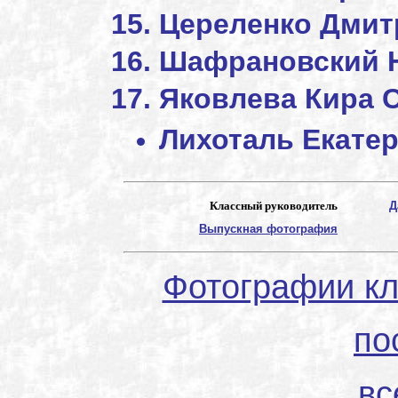
Цереленко Дми
Шафрановский 
Яковлева Кира 
Лихоталь Екат
Классный руководитель
Д
Выпускная фотография
Фотографии кл
по
вс