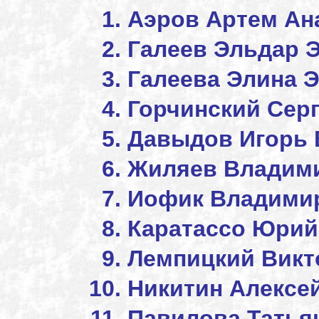
Аэров Артем Ан
Галеев Эльдар 
Галеева Элина 
Горчинский Сер
Давыдов Игорь 
Жиляев Влад
Иофик Владими
Каратассо Ю
Лемпицкий Ви
Никитин Алексе
Павилова Татья