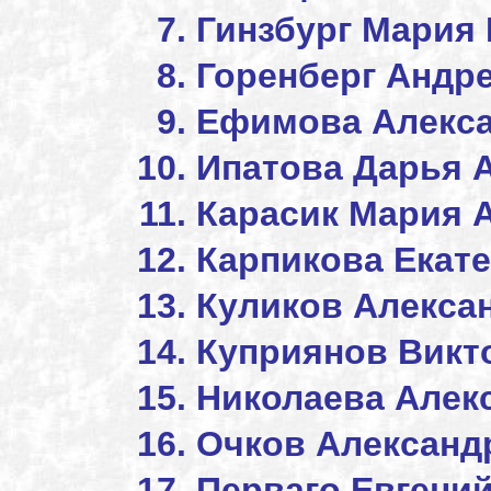
Гинзбург Мария
Горенберг Андр
Ефимова Алекса
Ипатова Дарья 
Карасик Мари
Карпикова Екат
Куликов Алекса
Куприянов Викт
Николаева Алек
Очков Алекс
Перваго Евгени